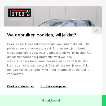
We gebruiken cookies, wil je dat?
Cookies zijn kleine tekstbestanden met informatie erin. Die
plaatsen we kort op je apparaat. Zo zien we bijvoorbeeld
welke pagina’s je zag, waar je afhaakte en wat je invulde. Op
die manier hebben wij informatie waar we jouw
websitebezoek beter mee maken. Handig toch? Natuurlijk
kies je zelf of je dat toestaat. Daar zijn we eerlijk over. Klik
op “Cookie instellingen”, vind meer informatie en beheer je
voorkeuren.
Jeep Compass
Cookie instellingen
Cookies weigeren
2.1 CRD Limited
Leder/Stoelverwarming/Cruise-control
Ga akkoord
Handgeschakeld
2013
Diesel