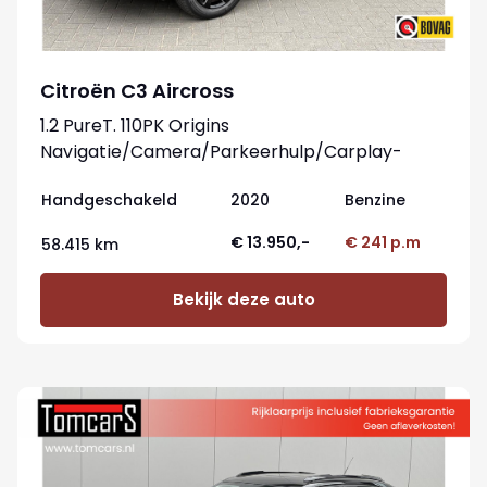
Citroën C3 Aircross
1.2 PureT. 110PK Origins
Navigatie/Camera/Parkeerhulp/Carplay-
Android
Handgeschakeld
2020
Benzine
€ 13.950,-
€ 241 p.m
58.415 km
Bekijk deze auto