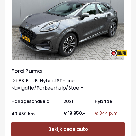
Ford Puma
125PK EcoB. Hybrid ST-Line
Navigatie/Parkeerhulp/Stoel-
stuurverwarming/Elektr.-klep
Handgeschakeld
2021
Hybride
€ 19.950,-
€ 344 p.m
49.450 km
Bekijk deze auto