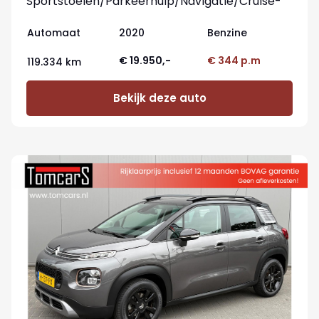
Sportstoelen/Parkeerhulp/Navigatie/Cruise-
control
Automaat
2020
Benzine
€ 19.950,-
€ 344 p.m
119.334 km
Bekijk deze auto