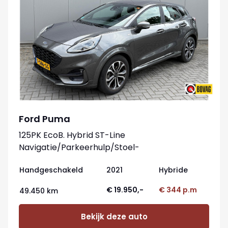
Ford Puma
125PK EcoB. Hybrid ST-Line
Navigatie/Parkeerhulp/Stoel-
stuurverwarming/Elektr.-klep
Handgeschakeld
2021
Hybride
€ 19.950,-
€ 344 p.m
49.450 km
Bekijk deze auto