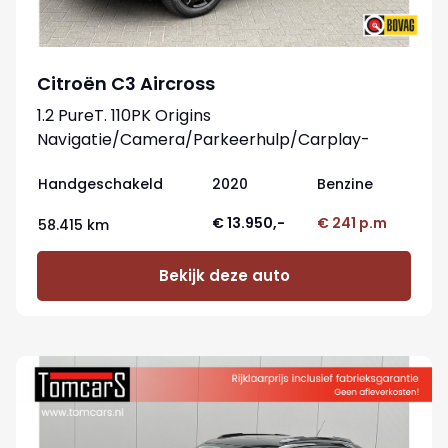
Citroën C3 Aircross
1.2 PureT. 110PK Origins
Navigatie/Camera/Parkeerhulp/Carplay-
Android
Handgeschakeld
2020
Benzine
€ 13.950,-
€ 241 p.m
58.415 km
Bekijk deze auto