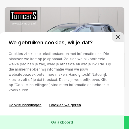
We gebruiken cookies, wil je dat?
Cookies zijn kleine tekstbestanden met informatie erin. Die
plaatsen we kort op je apparaat. Zo zien we bijvoorbeeld
welke pagina’s je zag, waar je afhaakte en wat je invulde. Op
die manier hebben wij informatie waar we jouw
websitebezoek beter mee maken. Handig toch? Natuurlijk
kies je zelf of je dat toestaat. Daar zijn we eerlijk over. Klik
op “Cookie instellingen”, vind meer informatie en beheer je
voorkeuren.
Jeep Compass
Cookie instellingen
Cookies weigeren
2.1 CRD Limited
Leder/Stoelverwarming/Cruise-control
Ga akkoord
Handgeschakeld
2013
Diesel