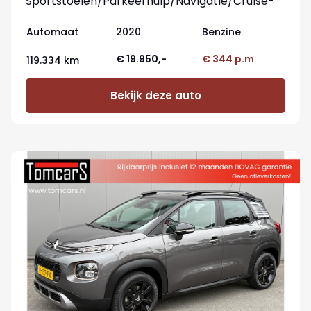
Sportstoelen/Parkeerhulp/Navigatie/Cruise-
control
Automaat
2020
Benzine
€ 19.950,-
€ 344 p.m
119.334 km
Bekijk deze auto