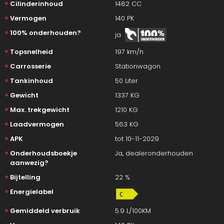
Cilinderinhoud
1482 CC
Vermogen
140 PK
100% onderhouden?
ja
Topsnelheid
197 km/h
Carrosserie
Stationwagon
Tankinhoud
50 Liter
Gewicht
1337 KG
Max. trekgewicht
1210 KG
Laadvermogen
563 KG
APK
tot 10-11-2029
Onderhoudsboekje
Ja, dealeronderhouden
aanwezig?
Bijtelling
22 %
Energielabel
Gemiddeld verbruik
5.9 L/100KM