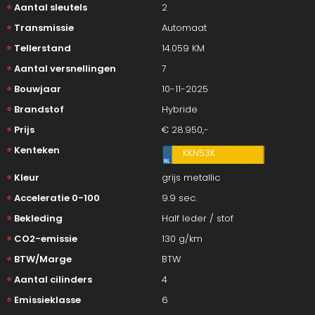
Aantal sleutels
2
Transmissie
Automaat
Tellerstand
14.059 KM
Aantal versnellingen
7
Bouwjaar
10-11-2025
Brandstof
Hybride
Prijs
€ 28.950,-
Kenteken
KKN53K
Kleur
grijs metallic
Acceleratie 0-100
9.9 sec.
Bekleding
Half leder / stof
CO2-emissie
130 g/km
BTW/Marge
BTW
Aantal cilinders
4
Emissieklasse
6