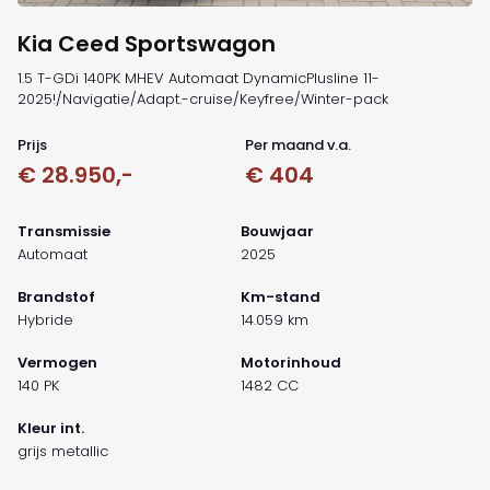
Kia Ceed Sportswagon
1.5 T-GDi 140PK MHEV Automaat DynamicPlusline 11-
2025!/Navigatie/Adapt.-cruise/Keyfree/Winter-pack
Prijs
Per maand v.a.
€ 28.950,-
€ 404
Transmissie
Bouwjaar
Automaat
2025
Brandstof
Km-stand
Hybride
14.059 km
Vermogen
Motorinhoud
140 PK
1482 CC
Kleur int.
grijs metallic