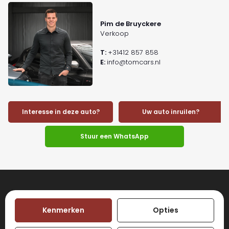
Pim de Bruyckere
Verkoop
T:
+31412 857 858
E:
info@tomcars.nl
Interesse in deze auto?
Uw auto inruilen?
Stuur een WhatsApp
Kenmerken
Opties