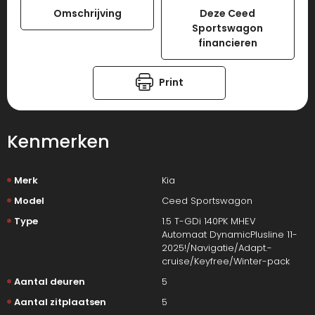
Omschrijving
Deze Ceed
Sportswagon
financieren
Print
Kenmerken
Merk
Kia
Model
Ceed Sportswagon
Type
1.5 T-GDi 140PK MHEV
Automaat DynamicPlusline 11-
2025!/Navigatie/Adapt.-
cruise/Keyfree/Winter-pack
Aantal deuren
5
Aantal zitplaatsen
5