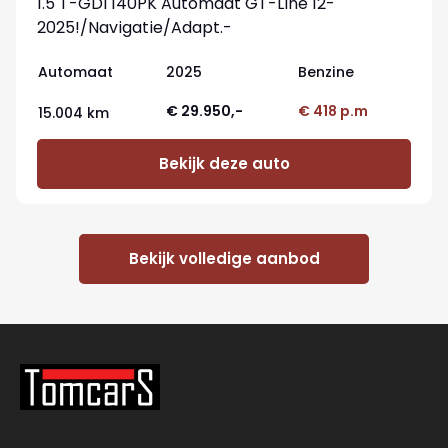
1.5 T-GDi 140PK Automaat GT-Line 12-
2025!/Navigatie/Adapt.-
cruise/Keyfree/Winter-pack
Automaat
2025
Benzine
€ 29.950,-
€ 418 p.m
15.004 km
Bekijk deze auto
Bekijk volledige aanbod