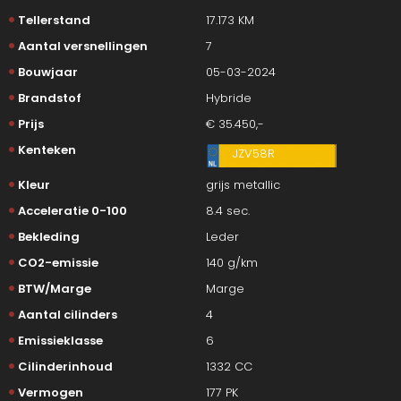
Tellerstand
17.173 KM
Aantal versnellingen
7
Bouwjaar
05-03-2024
Brandstof
Hybride
Prijs
€ 35.450,-
Kenteken
JZV58R
Kleur
grijs metallic
Acceleratie 0-100
8.4 sec.
Bekleding
Leder
CO2-emissie
140 g/km
BTW/Marge
Marge
Aantal cilinders
4
Emissieklasse
6
Cilinderinhoud
1332 CC
Vermogen
177 PK