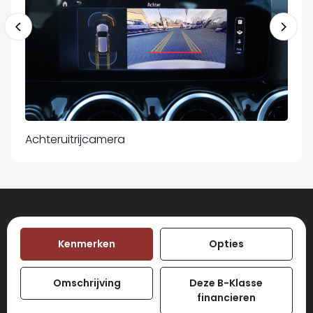
Achteruitrijcamera
Elek
Kenmerken
Opties
Omschrijving
Deze B-Klasse
financieren