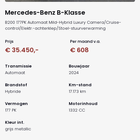
Mercedes-Benz B-Klasse
B200 177PK Automaat Mild-Hybrid Luxury Camera/Cruise-
control/Elektr.-achterklep/Stoel-stuurverwarming
Prijs
Per maand v.a.
€ 35.450,-
€ 608
Transmissie
Bouwjaar
Automaat
2024
Brandstof
Km-stand
Hybride
17.173 km
Vermogen
Motorinhoud
177 PK
1332 CC
Kleur int.
grijs metallic