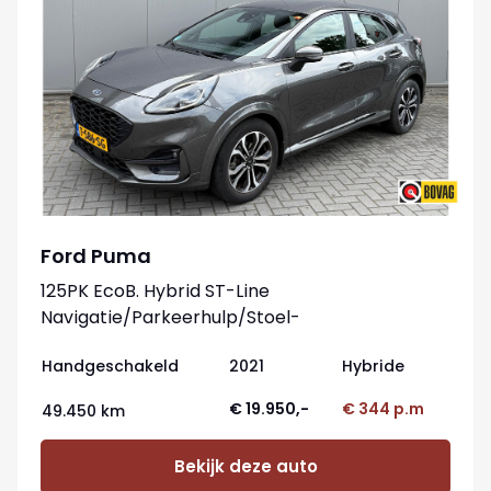
Ford Puma
125PK EcoB. Hybrid ST-Line
Navigatie/Parkeerhulp/Stoel-
stuurverwarming/Elektr.-klep
Handgeschakeld
2021
Hybride
€ 19.950,-
€ 344 p.m
49.450 km
Bekijk deze auto