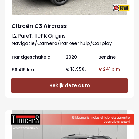
Citroën C3 Aircross
1.2 PureT. 110PK Origins
Navigatie/Camera/Parkeerhulp/Carplay-
Android
Handgeschakeld
2020
Benzine
€ 13.950,-
€ 241 p.m
58.415 km
Bekijk deze auto