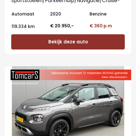
Sportstoelen/Parkeerhulp/Navigatie/Cruise-
control
Automaat
2020
Benzine
€ 20.950,-
€ 360 p.m
119.334 km
Bekijk deze auto