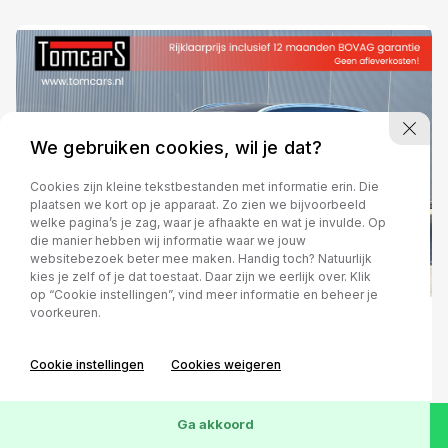
We gebruiken cookies, wil je dat?
Cookies zijn kleine tekstbestanden met informatie erin. Die
plaatsen we kort op je apparaat. Zo zien we bijvoorbeeld
welke pagina’s je zag, waar je afhaakte en wat je invulde. Op
die manier hebben wij informatie waar we jouw
websitebezoek beter mee maken. Handig toch? Natuurlijk
kies je zelf of je dat toestaat. Daar zijn we eerlijk over. Klik
op “Cookie instellingen”, vind meer informatie en beheer je
voorkeuren.
Hyundai Tucson
Cookie instellingen
Cookies weigeren
1.6 T-GDi 177PK Premium
Navigatie/Leder/Stoelverwarming/Parkeerhulp
Ga akkoord
Handgeschakeld
2020
Benzine