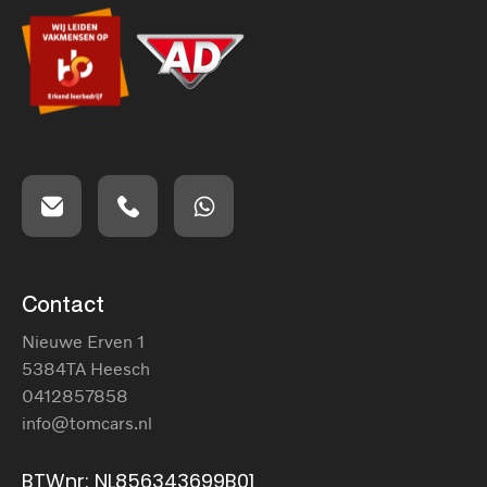
Contact
Nieuwe Erven 1
5384TA Heesch
0412857858
info@tomcars.nl
BTWnr: NL856343699B01