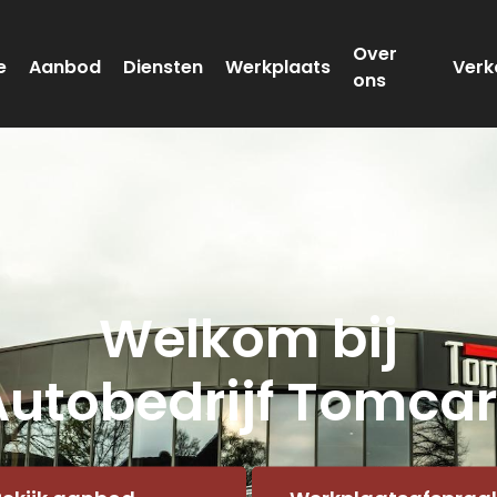
Over
e
Aanbod
Diensten
Werkplaats
Verk
ons
Welkom bij
Autobedrijf Tomcar