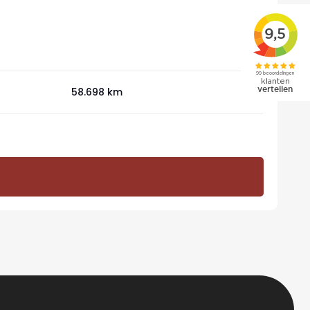
O
1.4
58.698 km
Au
€ 