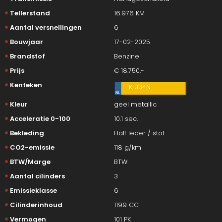
Tellerstand
16.976 KM
Aantal versnellingen
6
Bouwjaar
17-02-2025
Brandstof
Benzine
Prijs
€ 18.750,-
Kenteken
KFJ34N
Kleur
geel metallic
Acceleratie 0-100
10.1 sec.
Bekleding
Half leder / stof
CO2-emissie
118 g/km
BTW/Marge
BTW
Aantal cilinders
3
Emissieklasse
6
Cilinderinhoud
1199 CC
Vermogen
101 PK