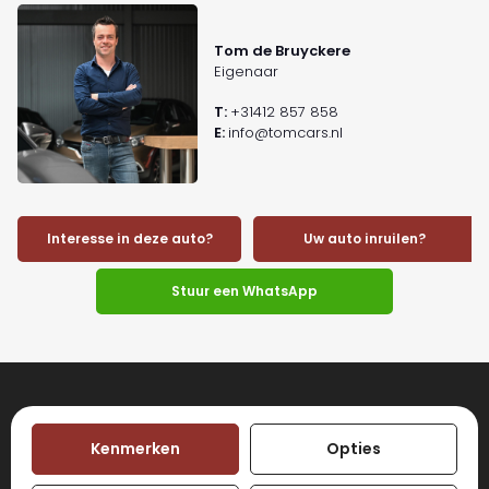
Tom de Bruyckere
Eigenaar
T:
+31412 857 858
E:
info@tomcars.nl
Interesse in deze auto?
Uw auto inruilen?
Stuur een WhatsApp
Kenmerken
Opties