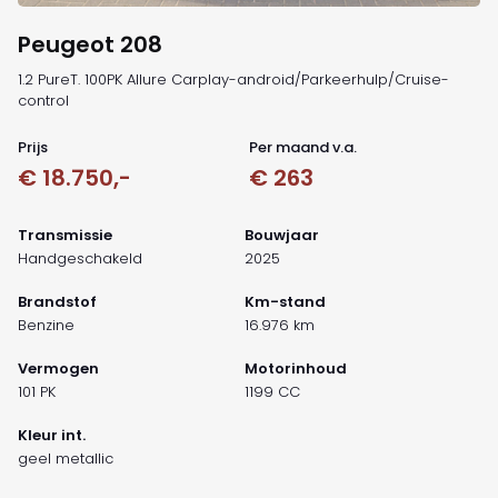
Peugeot 208
1.2 PureT. 100PK Allure Carplay-android/Parkeerhulp/Cruise-
control
Prijs
Per maand v.a.
€ 18.750,-
€ 263
Transmissie
Bouwjaar
Handgeschakeld
2025
Brandstof
Km-stand
Benzine
16.976 km
Vermogen
Motorinhoud
101 PK
1199 CC
Kleur int.
geel metallic