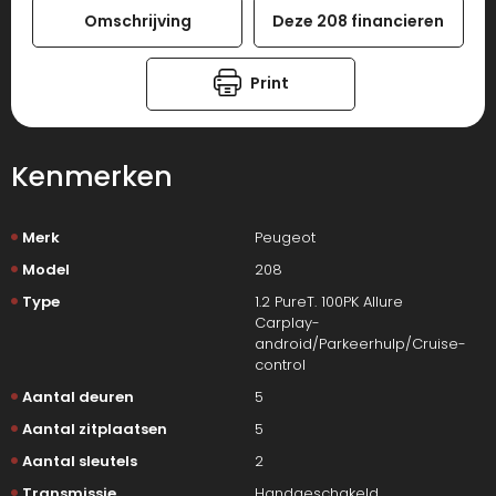
Omschrijving
Deze 208 financieren
Print
Kenmerken
Merk
Peugeot
Model
208
Type
1.2 PureT. 100PK Allure
Carplay-
android/Parkeerhulp/Cruise-
control
Aantal deuren
5
Aantal zitplaatsen
5
Aantal sleutels
2
Transmissie
Handgeschakeld