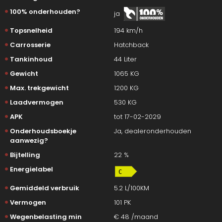
100% onderhouden?
ja
Topsnelheid
194 km/h
Carrosserie
Hatchback
Tankinhoud
44 Liter
Gewicht
1065 KG
Max. trekgewicht
1200 KG
Laadvermogen
530 KG
APK
tot 17-02-2029
Onderhoudsboekje
Ja, dealeronderhouden
aanwezig?
Bijtelling
22 %
Energielabel
Gemiddeld verbruik
5.2 L/100KM
Vermogen
101 PK
Wegenbelasting min
€ 48 /maand