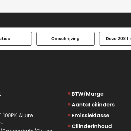
pties
Omschrijving
Deze 208 fi
t
BTW/Marge
Aantal cilinders
T. 100PK Allure
Emissieklasse
y-
Cilinderinhoud