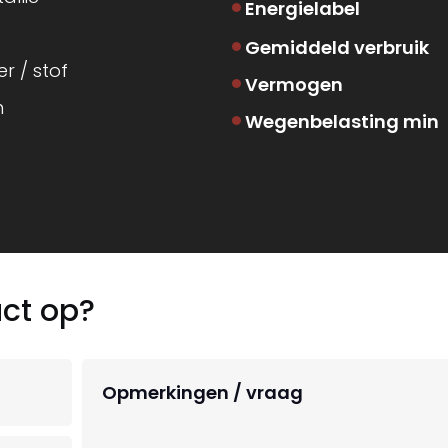
Energielabel
Gemiddeld verbruik
er / stof
Vermogen
m
Wegenbelasting min
ct op?