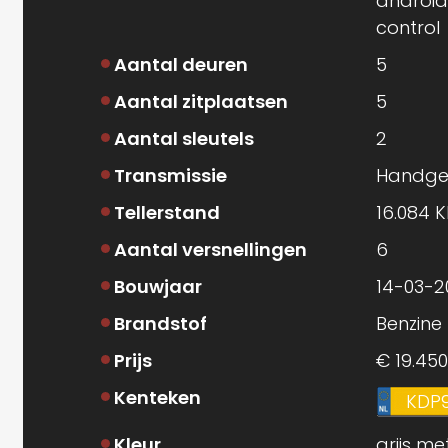
android
control
Aantal deuren
5
Aantal zitplaatsen
5
Aantal sleutels
2
Transmissie
Handge
Tellerstand
16.084 
Aantal versnellingen
6
Bouwjaar
14-03-2
Brandstof
Benzine
Prijs
€ 19.450
Kenteken
KDP
Kleur
grijs met