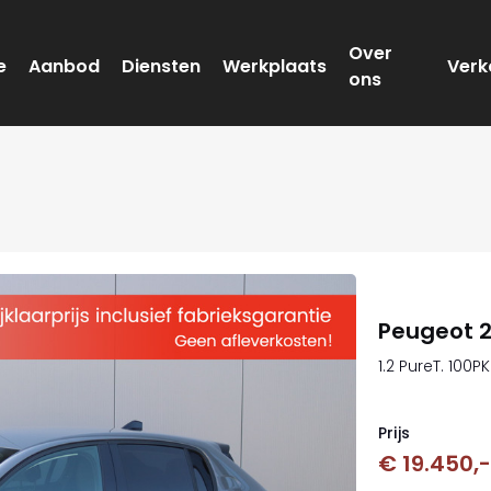
Over
e
Aanbod
Diensten
Werkplaats
Verk
ons
Peugeot 
1.2 PureT. 100
Prijs
€ 19.450,-