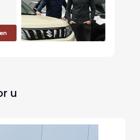
ren
or u