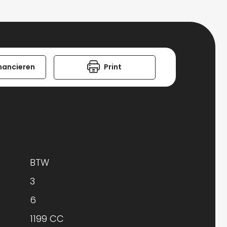
nancieren
Print
BTW
3
6
1199 CC