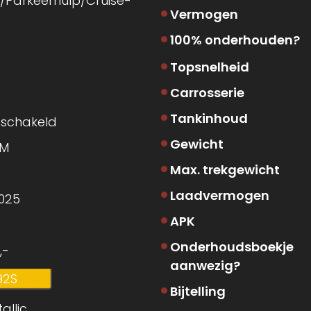
/Parkeerhulp/Cruise-
Vermogen
100% onderhouden?
Topsnelheid
Carrosserie
Tankinhoud
schakeld
Gewicht
KM
Max. trekgewicht
Laadvermogen
025
APK
Onderhoudsboekje
,-
aanwezig?
92S
Bijtelling
allic