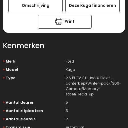
Omschrijving
Deze Kuga financieren
Print
Kenmerken
Merk
Ford
Model
Kuga
Type
2.5 PHEV ST-Line X Elektr.-
achterklep/Winter-pack/360-
Camera/Memory-
stoel/Head-up
Aantal deuren
5
Aantal zitplaatsen
5
Aantal sleutels
2
Transmissie
Automaat