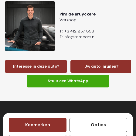
Pim de Bruyckere
Verkoop
T:
+31412 857 858
E:
info@tomcars.nl
Interesse in deze auto?
Uw auto inruilen?
Stuur een WhatsApp
Kenmerken
Opties