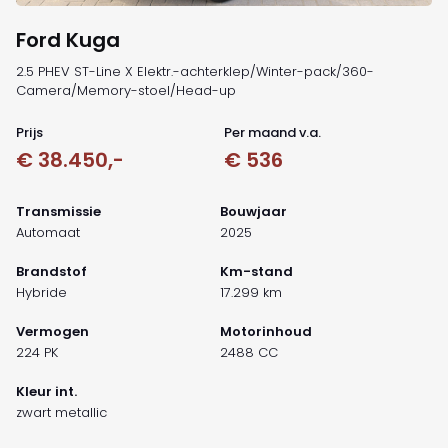
Ford Kuga
2.5 PHEV ST-Line X Elektr.-achterklep/Winter-pack/360-
Camera/Memory-stoel/Head-up
Prijs
Per maand v.a.
€ 38.450,-
€ 536
Transmissie
Bouwjaar
Automaat
2025
Brandstof
Km-stand
Hybride
17.299 km
Vermogen
Motorinhoud
224 PK
2488 CC
Kleur int.
zwart metallic