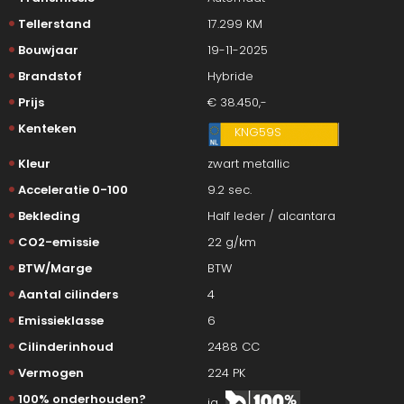
Tellerstand
17.299 KM
Bouwjaar
19-11-2025
Brandstof
Hybride
Prijs
€ 38.450,-
Kenteken
KNG59S
Kleur
zwart metallic
Acceleratie 0-100
9.2 sec.
Bekleding
Half leder / alcantara
CO2-emissie
22 g/km
BTW/Marge
BTW
Aantal cilinders
4
Emissieklasse
6
Cilinderinhoud
2488 CC
Vermogen
224 PK
100% onderhouden?
ja