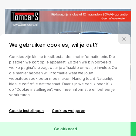
We gebruiken cookies, wil je dat?
Cookies zijn kleine tekstbestanden met informatie erin. Die
plaatsen we kort op je apparaat. Zo zien we bijvoorbeeld
welke pagina’s je zag, waar je afhaakte en wat je invulde. Op
die manier hebben wij informatie waar we jouw
websitebezoek beter mee maken. Handig toch? Natuurlijk
kies je zelf of je dat toestaat. Daar zijn we eerlijk over. Klik
op “Cookie instellingen”, vind meer informatie en beheer je
voorkeuren.
Hyundai Tucson
Cookie instellingen
Cookies weigeren
1.6 T-GDi 177PK Premium
Navigatie/Leder/Stoelverwarming/Parkeerhulp
Ga akkoord
Handgeschakeld
2020
Benzine