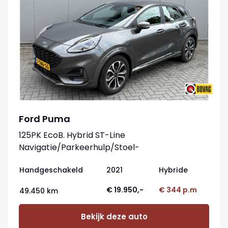
Ford Puma
125PK EcoB. Hybrid ST-Line
Navigatie/Parkeerhulp/Stoel-
stuurverwarming/Elektr.-klep
Handgeschakeld
2021
Hybride
€ 19.950,-
€ 344 p.m
49.450 km
Bekijk deze auto