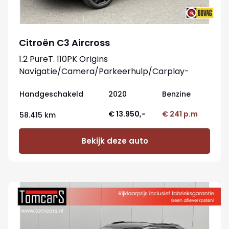
Citroën C3 Aircross
1.2 PureT. 110PK Origins
Navigatie/Camera/Parkeerhulp/Carplay-
Android
Handgeschakeld
2020
Benzine
€ 13.950,-
€ 241 p.m
58.415 km
Bekijk deze auto