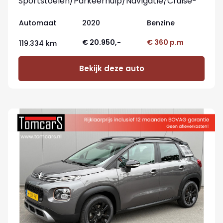
Sportstoelen/Parkeerhulp/Navigatie/Cruise-
control
Automaat
2020
Benzine
€ 20.950,-
€ 360 p.m
119.334 km
Bekijk deze auto